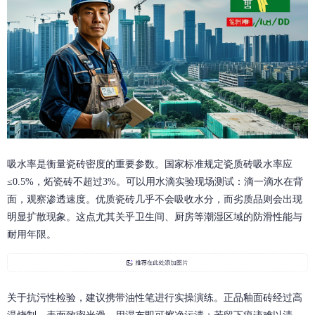
吸水率是衡量瓷砖密度的重要参数。国家标准规定瓷质砖吸水率应
≤0.5%，炻瓷砖不超过3%。可以用水滴实验现场测试：滴一滴水在背
面，观察渗透速度。优质瓷砖几乎不会吸收水分，而劣质品则会出现
明显扩散现象。这点尤其关乎卫生间、厨房等潮湿区域的防滑性能与
耐用年限。
关于抗污性检验，建议携带油性笔进行实操演练。正品釉面砖经过高