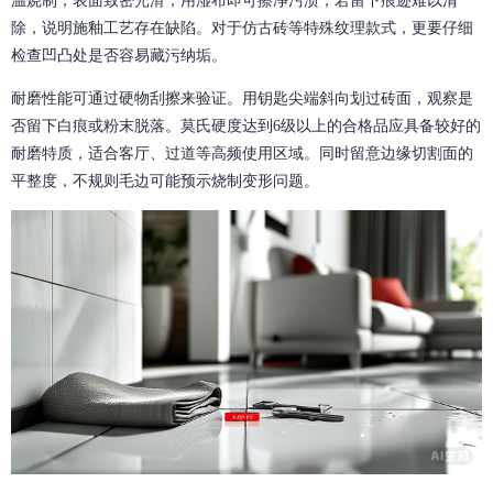
温烧制，表面致密光滑，用湿布即可擦净污渍；若留下痕迹难以清
除，说明施釉工艺存在缺陷。对于仿古砖等特殊纹理款式，更要仔细
检查凹凸处是否容易藏污纳垢。
耐磨性能可通过硬物刮擦来验证。用钥匙尖端斜向划过砖面，观察是
否留下白痕或粉末脱落。莫氏硬度达到6级以上的合格品应具备较好的
耐磨特质，适合客厅、过道等高频使用区域。同时留意边缘切割面的
平整度，不规则毛边可能预示烧制变形问题。