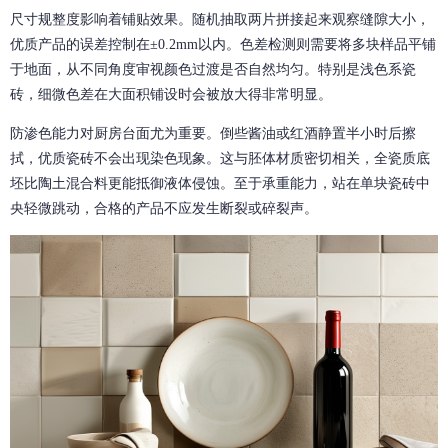
尺寸规整度影响着铺贴效果。随机抽取两片拼接起来观察缝隙大小，
优质产品的误差控制在±0.2mm以内。色差检测则需要将多块样品平铺
于地面，从不同角度审视颜色过渡是否自然均匀。特别是浅色系瓷
砖，细微色差在大面积铺设时会被放大得非常明显。
防渗色能力对厨房台面尤为重要。倒些酱油或红酒静置半小时后擦
拭，优质瓷砖不会出现染色现象。这与胚体材质密切相关，全瓷质底
坯比陶土混合料更能抵御液体侵蚀。至于承重能力，站在单块瓷砖中
央轻微跳动，合格的产品不应发生断裂或碎裂声。